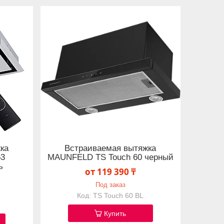
ка
Встраиваемая вытяжка
53
MAUNFELD TS Touch 60 черный
ь
от 119 390 ₸
Под заказ
TS Touch 60 BL
Купить