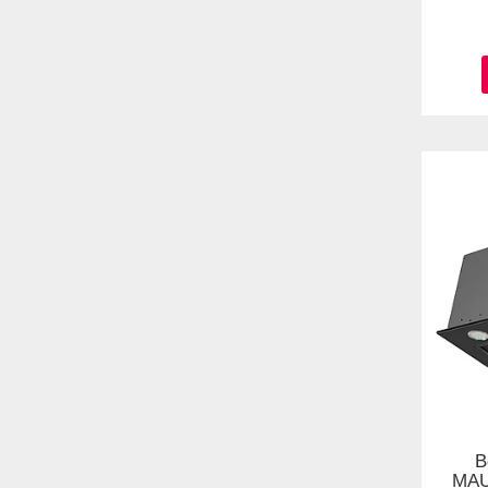
В
MAU