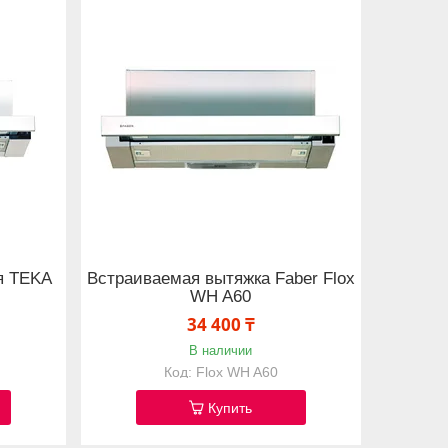
я TEKA
Встраиваемая вытяжка Faber Flox
WH A60
34 400 ₸
В наличии
s
Flox WH A60
Купить