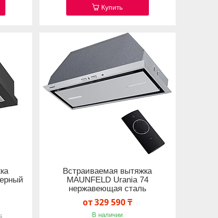
Купить
ка
Встраиваемая вытяжка
черный
MAUNFELD Urania 74
нержавеющая сталь
от 329 590 ₸
В наличии
й