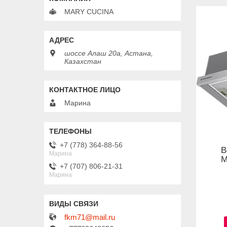
MARY CUCINA
шоссе Алаш 20а, Астана,
Казахстан
Марина
+7 (778) 364-88-56
В
Марина
M
+7 (707) 806-21-31
Марина
fkm71@mail.ru