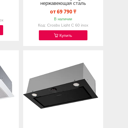
нержавеющая сталь
от 69 790 ₸
В наличии
ox
Crosby Light C 60 inox
Купить