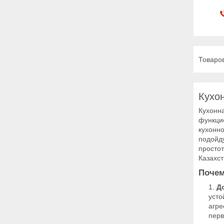
Кухо
Кухонна
функци
кухонн
подойду
простот
Казахст
Почем
Д
усто
агре
перв