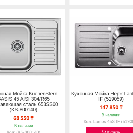
онная Мойка KüchenStern
Кухонная Мойка Нерж Lant
BASIS 45 AISI 304/R65
IF (519059)
жавеющая сталь 653SS60
147 850 ₸
(KS-800140)
В наличии
68 550 ₸
Lantos 45S-IF (5190
В наличии
(KS-800140)
Купить