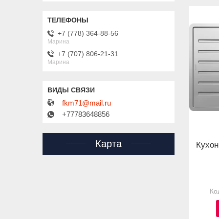
+7 (778) 364-88-56
Марина
+7 (707) 806-21-31
Марина
fkm71@mail.ru
+77783648856
Карта
Кухон