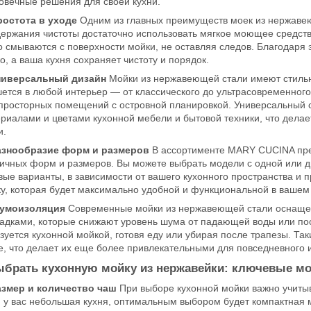
овечные решения для своей кухни.
ростота в уходе
Одним из главных преимуществ моек из нержавеющ
ержания чистоты достаточно использовать мягкое моющее средство 
о смываются с поверхности мойки, не оставляя следов. Благодаря 
о, а ваша кухня сохраняет чистоту и порядок.
ниверсальный дизайн
Мойки из нержавеющей стали имеют стильн
ется в любой интерьер — от классического до ультрасовременного.
просторных помещений с островной планировкой. Универсальный с
риалами и цветами кухонной мебели и бытовой техники, что дел
и.
азнообразие форм и размеров
В ассортименте MARY CUCINA пре
ичных форм и размеров. Вы можете выбрать модели с одной или д
вые варианты, в зависимости от вашего кухонного пространства и 
у, которая будет максимально удобной и функциональной в вашем
умоизоляция
Современные мойки из нержавеющей стали оснащ
адками, которые снижают уровень шума от падающей воды или посу
зуется кухонной мойкой, готовя еду или убирая после трапезы. Т
е, что делает их еще более привлекательными для повседневного 
ыбрать кухонную мойку из нержавейки: ключевые м
азмер и количество чаш
При выборе кухонной мойки важно учитыв
 у вас небольшая кухня, оптимальным выбором будет компактная м