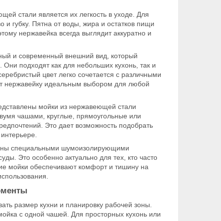
ей стали является их легкость в уходе. Для
и губку. Пятна от воды, жира и остатков пищи
этому нержавейка всегда выглядит аккуратно и
ый и современный внешний вид, который
 Они подходят как для небольших кухонь, так и
еребристый цвет легко сочетается с различными
ает нержавейку идеальным выбором для любой
дставлены мойки из нержавеющей стали
вумя чашами, круглые, прямоугольные или
предпочтений. Это дает возможность подобрать
 интерьере.
ены специальными шумоизолирующими
ды. Это особенно актуально для тех, кто часто
акие мойки обеспечивают комфорт и тишину на
использования.
оменты
ать размер кухни и планировку рабочей зоны.
ойка с одной чашей. Для просторных кухонь или