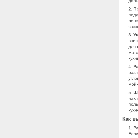
долг
П
подд
легк
свеж
У
впиш
для 
мате
кухн
Р
разл
угло
мойк
Ш
накл
поль
кухн
Как в
Р
Если