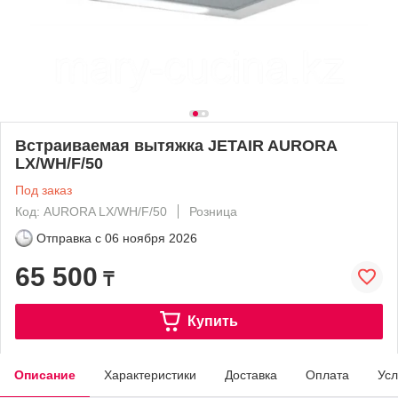
Встраиваемая вытяжка JETAIR AURORA
LX/WH/F/50
Под заказ
Код: AURORA LX/WH/F/50
Розница
Отправка с
06 ноября 2026
65 500
₸
Купить
Описание
Характеристики
Доставка
Оплата
Усл