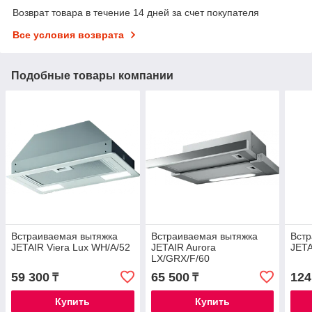
Возврат товара в течение 14 дней за счет покупателя
Все условия возврата
Подобные товары компании
Встраиваемая вытяжка
Встраиваемая вытяжка
Встр
JETAIR Viera Lux WH/A/52
JETAIR Aurora
JETA
LX/GRX/F/60
59 300
65 500
124
₸
₸
Купить
Купить