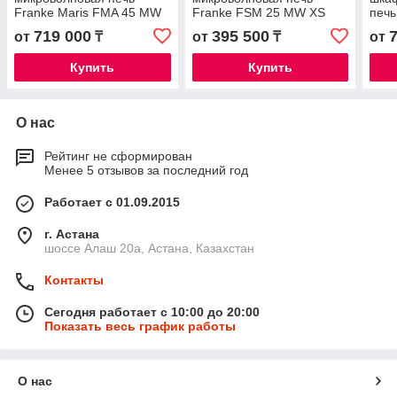
Franke Maris FMA 45 MW
Franke FSM 25 MW XS
печ
XS
BK
719 000
395 500
от
₸
от
₸
от
Купить
Купить
О нас
Рейтинг не сформирован
Менее 5 отзывов за последний год
Работает с 01.09.2015
г. Астана
шоссе Алаш 20а, Астана, Казахстан
Контакты
Сегодня работает с 10:00 до 20:00
Показать весь график работы
О нас