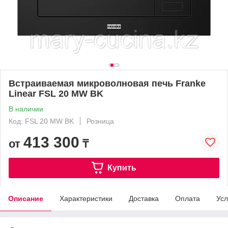
Встраиваемая микроволновая печь Franke
Linear FSL 20 MW BK
В наличии
Код: FSL 20 MW BK
Розница
413 300
от
₸
Купить
Описание
Характеристики
Доставка
Оплата
Усл