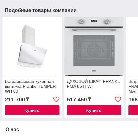
Подобные товары компании
Встраиваемая кухонная
ДУХОВОЙ ШКАФ FRANKE
Встр
вытяжка Franke TEMPER
FMA 86 H WH
FRA
WH 60
MAT
211 700
517 450
168
₸
₸
Купить
Купить
О нас