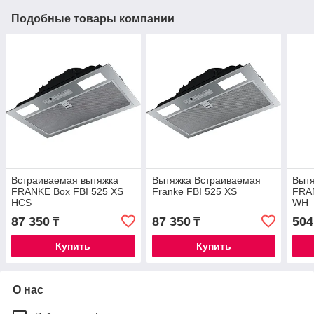
Подобные товары компании
Встраиваемая вытяжка
Вытяжка Встраиваемая
Выт
FRANKE Box FBI 525 XS
Franke FBI 525 XS
FRAN
HCS
WH
87 350
87 350
504
₸
₸
Купить
Купить
О нас