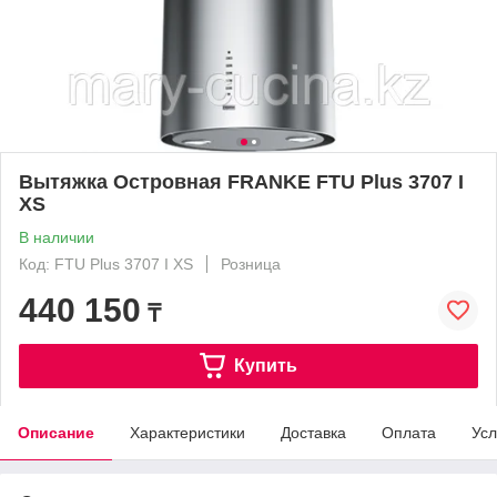
Вытяжка Островная FRANKE FTU Plus 3707 I
XS
В наличии
Код: FTU Plus 3707 I XS
Розница
440 150
₸
Купить
Описание
Характеристики
Доставка
Оплата
Усл