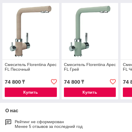
Смеситель Florentina Арес
Смеситель Florentina Арес
Смес
FL Песочный
FL Грей
FL 
74 800
74 800
74 
₸
₸
Купить
Купить
О нас
Рейтинг не сформирован
Менее 5 отзывов за последний год