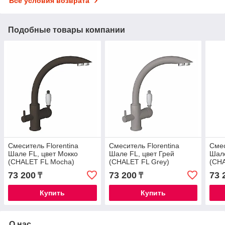
Все условия возврата
Подобные товары компании
Смеситель Florentina
Смеситель Florentina
Смес
Шале FL, цвет Мокко
Шале FL, цвет Грей
Шале
(CHALET FL Mocha)
(CHALET FL Grey)
(CHA
73 200
73 200
73 
₸
₸
Купить
Купить
О нас