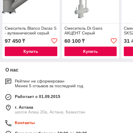
Смеситель Blanco Daras S
Смеситель Dr.Gans
Сме
- вулканический серый
АКЦЕНТ Серый
SKS
97 450
60 100
31 
₸
₸
Купить
Купить
О нас
Рейтинг не сформирован
Менее 5 отзывов за последний год
Работает с 01.09.2015
г. Астана
шоссе Алаш 20а, Астана, Казахстан
Контакты