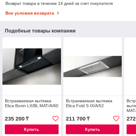
Возврат товара в течение 14 дней за счет покупателя
Все условия возврата
Подобные товары компании
Встраиваемая вытяжка
Встраиваемая вытяжка
Встр
Elica Boxin LX/BL MAT/A/60
Elica Fold S IX/A/52
вытя
MAT
235 200
211 700
272
₸
₸
Купить
Купить