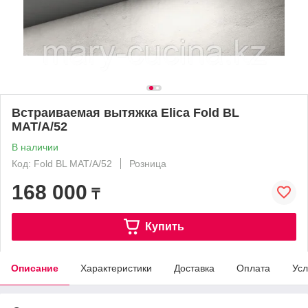
Встраиваемая вытяжка Elica Fold BL
MAT/A/52
В наличии
Код: Fold BL MAT/A/52
Розница
168 000
₸
Купить
Описание
Характеристики
Доставка
Оплата
Усл