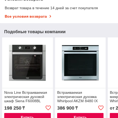
Возврат товара в течение 14 дней за счет покупателя
Все условия возврата
Подобные товары компании
Nova Line Встраиваемая
Встраиваемая
Вст
электрическая духовой
электрическая духовка
микр
шкаф Siena F6008BL
Whirlpool AKZM 8480 IX
Whir
198 250
386 900
₸
₸
от
Купить
Купить