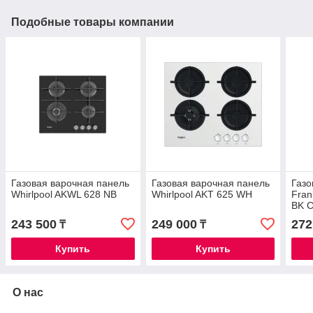
Подобные товары компании
Газовая варочная панель
Газовая варочная панель
Газо
Whirlpool AKWL 628 NB
Whirlpool AKT 625 WH
Fra
BK 
243 500
249 000
272
₸
₸
Купить
Купить
О нас