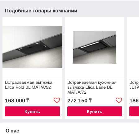
Подобные товары компании
Встраиваемая вытяжка
Встраиваемая кухонная
Встр
Elica Fold BL MAT/A/52
вытяжка Elica Lane BL
JETA
MAT/A/72
168 000
272 150
186
₸
₸
Купить
Купить
О нас