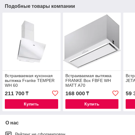
Подобные товары компании
Встраиваемая кухонная
Встраиваемая вытяжка
Встр
вытяжка Franke TEMPER
FRANKE Box FBFE WH
JETA
WH 60
MATT A70
211 700
168 000
59 
₸
₸
Купить
Купить
О нас
Рейтинг не сформирован