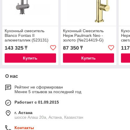
Кухонный смеситель
Кухонный Смеситель
Кух
Blanco Fontas II
Нерж Paulmark Neo -
Нерж
алюметаллик (523131)
золото (Ne214419-G)
све
золо
143 325
87 350
117
₸
₸
Купить
Купить
О нас
Рейтинг не сформирован
Менее 5 отзывов за последний год
Работает с 01.09.2015
г. Астана
шоссе Алаш 20а, Астана, Казахстан
Контакты