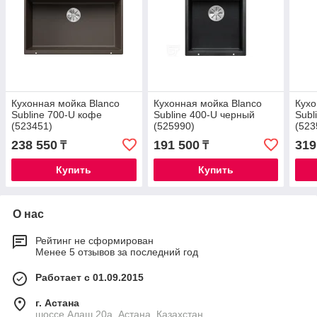
Кухонная мойка Blanco
Кухонная мойка Blanco
Кухо
Subline 700-U кофе
Subline 400-U черный
Subl
(523451)
(525990)
(523
238 550
191 500
319
₸
₸
Купить
Купить
О нас
Рейтинг не сформирован
Менее 5 отзывов за последний год
Работает с 01.09.2015
г. Астана
шоссе Алаш 20а, Астана, Казахстан