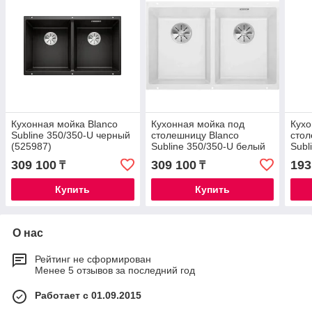
Кухонная мойка Blanco
Кухонная мойка под
Кухо
Subline 350/350-U черный
столешницу Blanco
стол
(525987)
Subline 350/350-U белый
Subl
309 100
309 100
193
₸
₸
Купить
Купить
О нас
Рейтинг не сформирован
Менее 5 отзывов за последний год
Работает с 01.09.2015