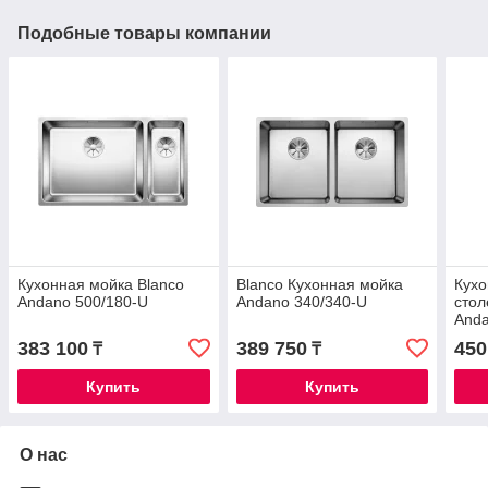
Подобные товары компании
Кухонная мойка Blanco
Blanco Кухонная мойка
Кухо
Andano 500/180-U
Andano 340/340-U
стол
Anda
383 100
389 750
450
₸
₸
Купить
Купить
О нас