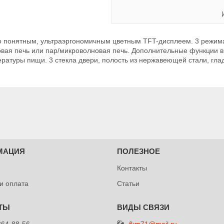
о понятным, ультраэргономичным цветным TFT-дисплеем. 3 режима
вая печь или пар/микроволновая печь. Дополнительные функции вк
атуры пищи. 3 стекла двери, полость из нержавеющей стали, глад
МАЦИЯ
ПОЛЕЗНОЕ
Контакты
 и оплата
Статьи
fkm71@mail.ru
364-88-56