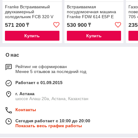
Franke Встраиваемый
Встраиваемая
Газо
двухкамерный
посудомоечная машина
пове
холодильник FCB 320 V
Franke FDW 614 E5P E
705 
NE E
571 200
530 900
235
₸
₸
Купить
Купить
О нас
Рейтинг не сформирован
Менее 5 отзывов за последний год
Работает с 01.09.2015
г. Астана
шоссе Алаш 20а, Астана, Казахстан
Контакты
Сегодня работает с 10:00 до 20:00
Показать весь график работы