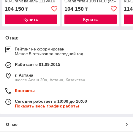
Ku-Granit ваниль 111VA10
Granit титан 109TN10 (KS-
Ku-G
(KS-800019)
800033)
110A
104 150
104 150
114
₸
₸
Купить
Купить
О нас
Рейтинг не сформирован
Менее 5 отзывов за последний год
Работает с 01.09.2015
г. Астана
шоссе Алаш 20а, Астана, Казахстан
Контакты
Сегодня работает с 10:00 до 20:00
Показать весь график работы
О нас