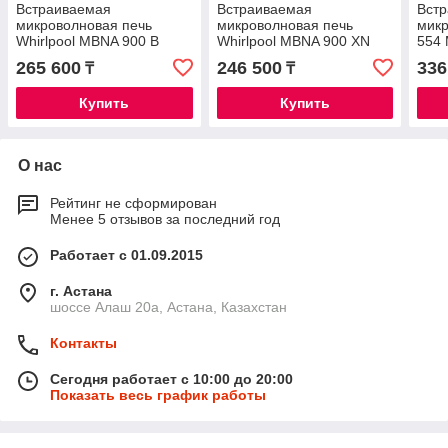
Встраиваемая
Встраиваемая
Вст
микроволновая печь
микроволновая печь
микр
Whirlpool MBNA 900 B
Whirlpool MBNA 900 XN
554
265 600
246 500
336
₸
₸
Купить
Купить
О нас
Рейтинг не сформирован
Менее 5 отзывов за последний год
Работает с 01.09.2015
г. Астана
шоссе Алаш 20а, Астана, Казахстан
Контакты
Сегодня работает с 10:00 до 20:00
Показать весь график работы