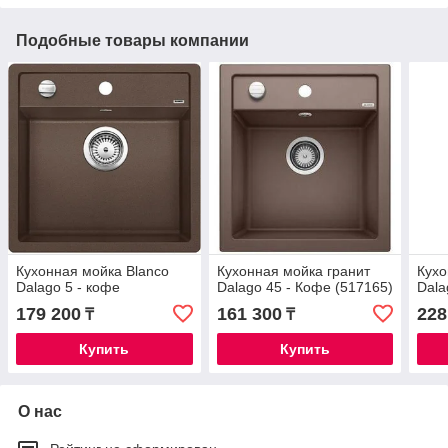
Подобные товары компании
Кухонная мойка Blanco
Кухонная мойка гранит
Кухо
Dalago 5 - кофе
Dalago 45 - Кофе (517165)
Dala
179 200
161 300
228
₸
₸
Купить
Купить
О нас