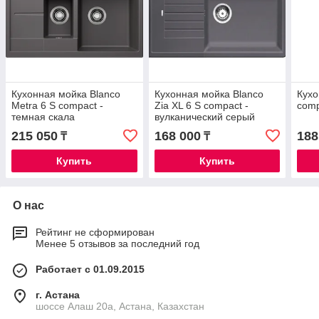
Кухонная мойка Blanco
Кухонная мойка Blanco
Кухо
Metra 6 S compact -
Zia XL 6 S compact -
comp
темная скала
вулканический серый
215 050
168 000
188
₸
₸
Купить
Купить
О нас
Рейтинг не сформирован
Менее 5 отзывов за последний год
Работает с 01.09.2015
г. Астана
шоссе Алаш 20а, Астана, Казахстан