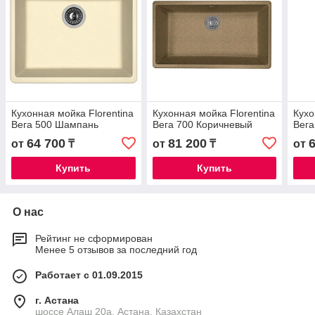
Кухонная мойка Florentina
Кухонная мойка Florentina
Кухо
Вега 500 Шампань
Вега 700 Коричневый
Вега
64 700
81 200
от
₸
от
₸
от
Купить
Купить
О нас
Рейтинг не сформирован
Менее 5 отзывов за последний год
Работает с 01.09.2015
г. Астана
шоссе Алаш 20а, Астана, Казахстан