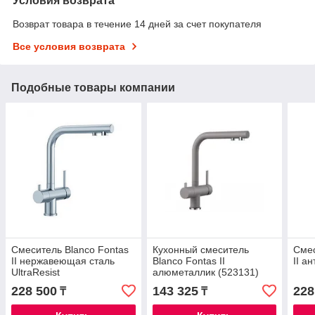
Условия возврата
Возврат товара в течение 14 дней за счет покупателя
Все условия возврата
Подобные товары компании
Смеситель Blanco Fontas
Кухонный смеситель
Смес
II нержавеющая сталь
Blanco Fontas II
II а
UltraResist
алюметаллик (523131)
228 500
143 325
228
₸
₸