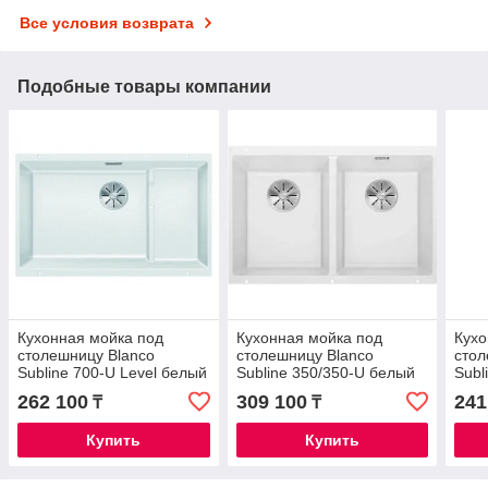
Все условия возврата
Подобные товары компании
Кухонная мойка под
Кухонная мойка под
Кухо
столешницу Blanco
столешницу Blanco
стол
Subline 700-U Level белый
Subline 350/350-U белый
Subl
бел
262 100
309 100
241
₸
₸
Купить
Купить